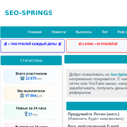
Главная
Новости
Выплаты
Топ
Реф 
💰 + 7000 РУБЛЕЙ КАЖДЫЙ ДЕНЬ! 💰
☑️ 1 КЛИК = 50 РУБЛЕЙ ☑️
Статистика
Всего участников
Добро пожаловать на
Seo-Sprin
22 875
чел.
непременно понравится. C нам
сетях или YouTube канал, нап
зарабатывать, получать деньг
Мы выплатили
рефералов.
97 864
руб.
Новых за 24 часа
27
Придумайте Логин (англ.)
чел.
(Изменить будет невозможно)
Ваш действующий E-mail
Выплат за 24 часа