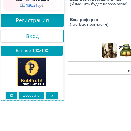
(Изменить будет невозможно)
136.21
руб.
Регистрация
Ваш реферер
(Кто Вас пригласил)
Вход
Баннер 100х100
и
Добавить