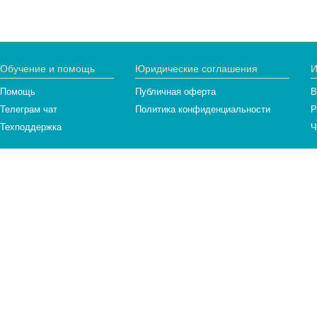
Обучение и помощь
Юридические соглашения
И
Помощь
Публичная оферта
В
Телеграм чат
Политика конфиденциальности
Р
Техподдержка
Ч