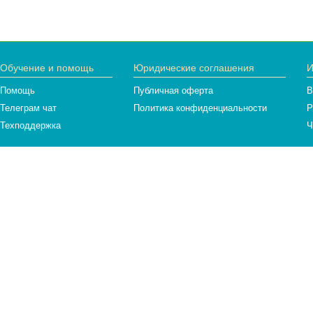
Обучение и помощь
Юридические соглашения
И
Помощь
Публичная оферта
В
Телеграм чат
Политика конфиденциальности
Р
Техподдержка
Ч