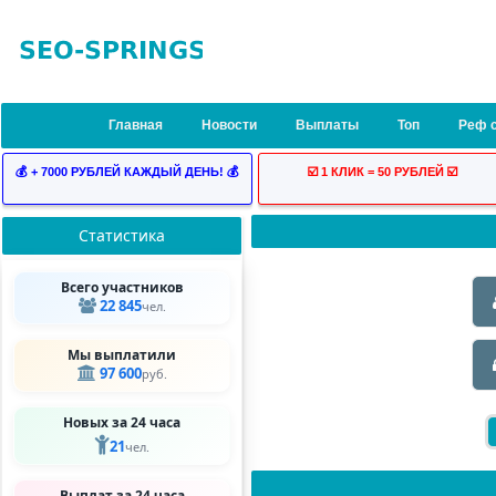
Главная
Новости
Выплаты
Топ
Реф 
💰 + 7000 РУБЛЕЙ КАЖДЫЙ ДЕНЬ! 💰
☑️ 1 КЛИК = 50 РУБЛЕЙ ☑️
Статистика
Всего участников
22 845
чел.
Мы выплатили
97 600
руб.
Новых за 24 часа
21
чел.
Выплат за 24 часа