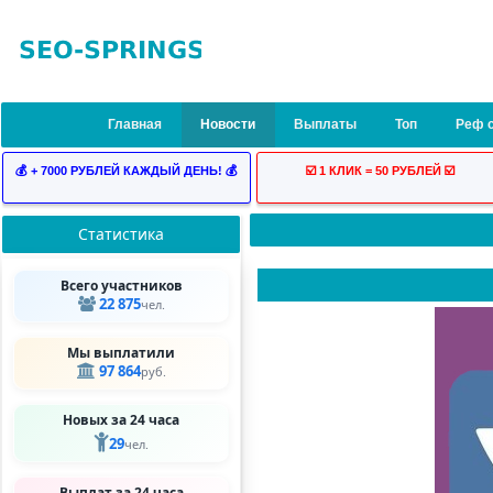
Главная
Новости
Выплаты
Топ
Реф 
💰 + 7000 РУБЛЕЙ КАЖДЫЙ ДЕНЬ! 💰
☑️ 1 КЛИК = 50 РУБЛЕЙ ☑️
Статистика
Всего участников
22 875
чел.
Мы выплатили
97 864
руб.
Новых за 24 часа
29
чел.
Выплат за 24 часа