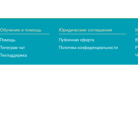
Обучение и помощь
Юридические соглашения
И
Помощь
Публичная оферта
В
Телеграм чат
Политика конфиденциальности
Р
Техподдержка
Ч