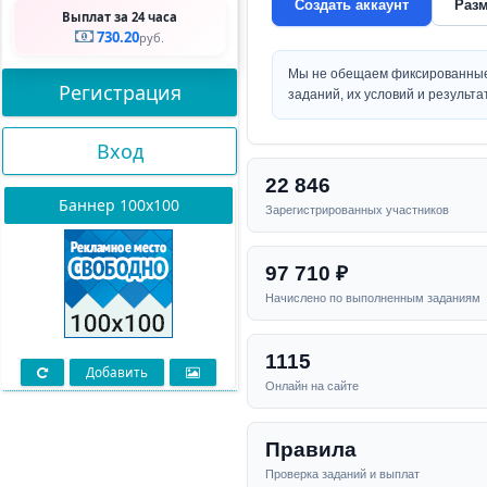
Создать аккаунт
Разм
Выплат за 24 часа
730.20
руб.
Мы не обещаем фиксированные 
Регистрация
заданий, их условий и результа
Вход
22 846
Баннер 100х100
Зарегистрированных участников
97 710 ₽
Начислено по выполненным заданиям
1115
Добавить
Онлайн на сайте
Правила
Проверка заданий и выплат