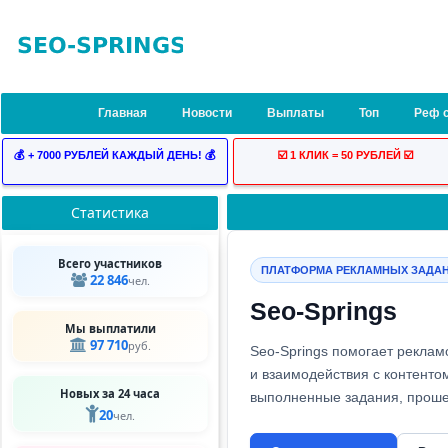
Главная
Новости
Выплаты
Топ
Реф 
💰 + 7000 РУБЛЕЙ КАЖДЫЙ ДЕНЬ! 💰
☑️ 1 КЛИК = 50 РУБЛЕЙ ☑️
Статистика
Всего участников
ПЛАТФОРМА РЕКЛАМНЫХ ЗАДА
22 846
чел.
Seo-Springs
Мы выплатили
97 710
руб.
Seo-Springs помогает рекла
и взаимодействия с контенто
Новых за 24 часа
выполненные задания, прош
20
чел.